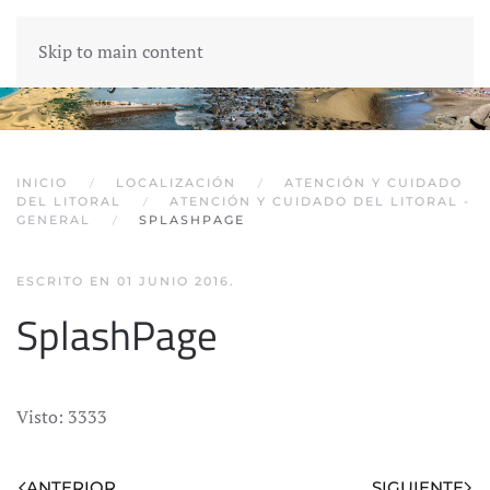
Skip to main content
INICIO
LOCALIZACIÓN
ATENCIÓN Y CUIDADO
DEL LITORAL
ATENCIÓN Y CUIDADO DEL LITORAL -
GENERAL
SPLASHPAGE
ESCRITO EN
01 JUNIO 2016
.
SplashPage
Visto: 3333
ANTERIOR
SIGUIENTE