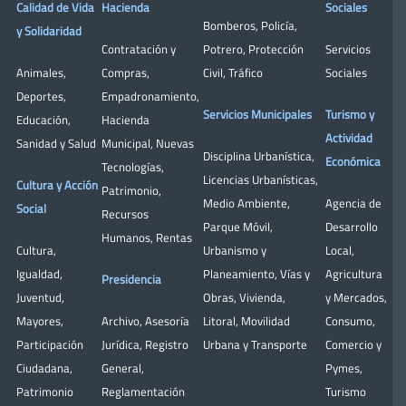
Calidad de Vida
Hacienda
Sociales
Bomberos
,
Policía
,
y Solidaridad
Contratación y
Potrero
,
Protección
Servicios
Animales
,
Compras
,
Civil
,
Tráfico
Sociales
Deportes
,
Empadronamiento
,
Servicios Municipales
Turismo y
Educación
,
Hacienda
Actividad
Sanidad y Salud
Municipal
,
Nuevas
Disciplina Urbanística
,
Económica
Tecnologías
,
Licencias Urbanísticas
,
Cultura y Acción
Patrimonio
,
Medio Ambiente
,
Agencia de
Social
Recursos
Parque Móvil
,
Desarrollo
Humanos
,
Rentas
Cultura
,
Urbanismo y
Local
,
Igualdad
,
Planeamiento
,
Vías y
Agricultura
Presidencia
Juventud
,
Obras
,
Vivienda
,
y Mercados
,
Mayores
,
Archivo
,
Asesoría
Litoral
,
Movilidad
Consumo
,
Participación
Jurídica
,
Registro
Urbana y Transporte
Comercio y
Ciudadana
,
General
,
Pymes
,
Patrimonio
Reglamentación
Turismo