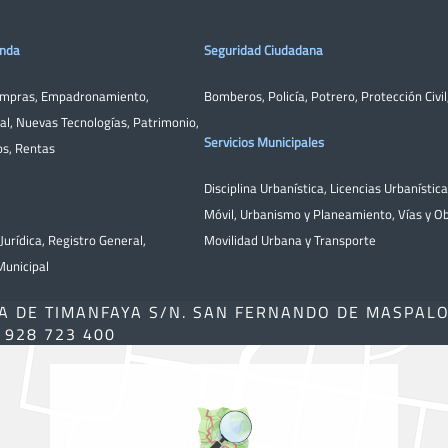
enda
Seguridad Ciudadana
ompras
,
Empadronamiento
,
Bomberos
,
Policía
,
Potrero
,
Protección Civil
al
,
Nuevas Tecnologías
,
Patrimonio
,
Servicios Municipales
os
,
Rentas
Disciplina Urbanística
,
Licencias Urbanístic
Móvil
,
Urbanismo y Planeamiento
,
Vías y O
Jurídica
,
Registro General
,
Movilidad Urbana y Transporte
unicipal
A DE TIMANFAYA S/N. SAN FERNANDO DE MASPAL
) 928 723 400