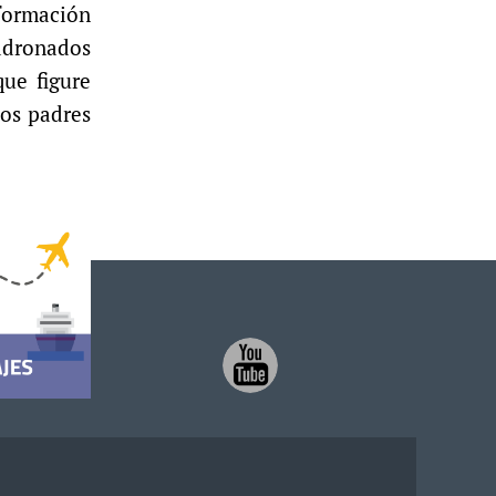
nformación
padronados
ue figure
los padres