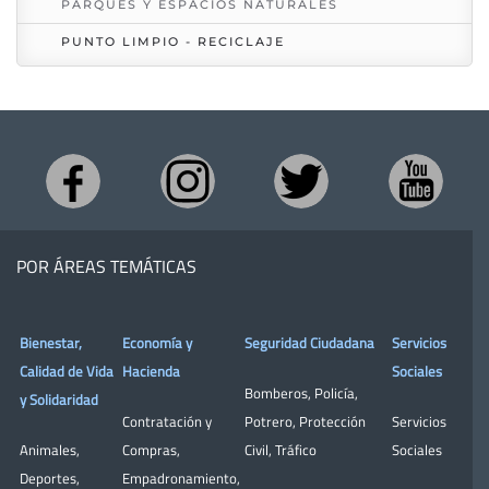
PARQUES Y ESPACIOS NATURALES
PUNTO LIMPIO - RECICLAJE
POR ÁREAS TEMÁTICAS
Bienestar,
Economía y
Seguridad Ciudadana
Servicios
Calidad de Vida
Hacienda
Sociales
Bomberos
,
Policía
,
y Solidaridad
Contratación y
Potrero
,
Protección
Servicios
Animales
,
Compras
,
Civil
,
Tráfico
Sociales
Deportes
,
Empadronamiento
,