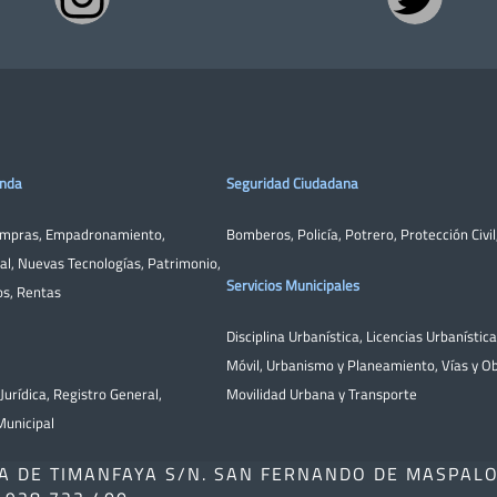
enda
Seguridad Ciudadana
ompras
,
Empadronamiento
,
Bomberos
,
Policía
,
Potrero
,
Protección Civil
al
,
Nuevas Tecnologías
,
Patrimonio
,
Servicios Municipales
os
,
Rentas
Disciplina Urbanística
,
Licencias Urbanístic
Móvil
,
Urbanismo y Planeamiento
,
Vías y O
Jurídica
,
Registro General
,
Movilidad Urbana y Transporte
unicipal
A DE TIMANFAYA S/N. SAN FERNANDO DE MASPAL