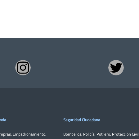
enda
Seguridad Ciudadana
ompras
,
Empadronamiento
,
Bomberos
,
Policía
,
Potrero
,
Protección Civil