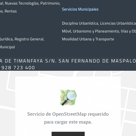
al
,
Nuevas Tecnologías
,
Patrimonio
,
Servicios Municipales
os
,
Rentas
Disciplina Urbanística
,
Licencias Urbanístic
Móvil
,
Urbanismo y Planeamiento
,
Vías y O
Jurídica
,
Registro General
,
Movilidad Urbana y Transporte
unicipal
A DE TIMANFAYA S/N. SAN FERNANDO DE MASPAL
) 928 723 400
Servicio de OpenStreetMap requerido
para cargar este mapa.