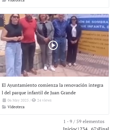
El Ayuntamiento comienza la renovación integra
l del parque infantil de Juan Grande
06 May 2025
/
24 views
Videoteca
1 - 9 / 59 elementos
Inicio
1
2
3
4
...
6
7
Final