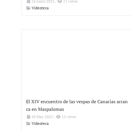
24 Junio 2025
/
11 views
Videoteca
El XIV encuentro de las vespas de Canarias arran
ca en Maspalomas
30 May 2025
/
13 views
Videoteca