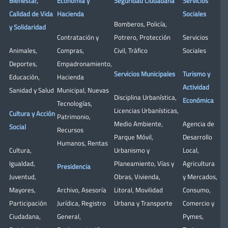
Bienestar,
Economía y
Seguridad Ciudadana
Servicios
Calidad de Vida
Hacienda
Sociales
Bomberos
,
Policía
,
y Solidaridad
Contratación y
Potrero
,
Protección
Servicios
Animales
,
Compras
,
Civil
,
Tráfico
Sociales
Deportes
,
Empadronamiento
,
Servicios Municipales
Turismo y
Educación
,
Hacienda
Actividad
Sanidad y Salud
Municipal
,
Nuevas
Disciplina Urbanística
,
Económica
Tecnologías
,
Licencias Urbanísticas
,
Cultura y Acción
Patrimonio
,
Medio Ambiente
,
Agencia de
Social
Recursos
Parque Móvil
,
Desarrollo
Humanos
,
Rentas
Cultura
,
Urbanismo y
Local
,
Igualdad
,
Planeamiento
,
Vías y
Agricultura
Presidencia
Juventud
,
Obras
,
Vivienda
,
y Mercados
,
Mayores
,
Archivo
,
Asesoría
Litoral
,
Movilidad
Consumo
,
Participación
Jurídica
,
Registro
Urbana y Transporte
Comercio y
Ciudadana
,
General
,
Pymes
,