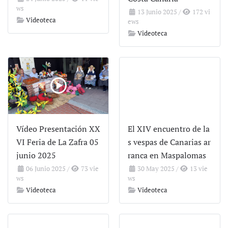
ws
13 Junio 2025
/
172 vi
Videoteca
ews
Videoteca
Vídeo Presentación XX
El XIV encuentro de la
VI Feria de La Zafra 05
s vespas de Canarias ar
junio 2025
ranca en Maspalomas
06 Junio 2025
/
73 vie
30 May 2025
/
13 vie
ws
ws
Videoteca
Videoteca