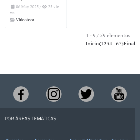
06 May 2025
/
25 vie
ws
Videoteca
1 - 9 / 59 elementos
Inicio
1
2
3
4
...
6
7
Final
POR ÁREAS TEMÁTICAS