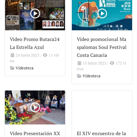
Vídeo Promo Butaca24
Vídeo promocional Ma
La Estrella Azul
spalomas Soul Festival
Costa Canaria
24 Junio 2025
/
11 vie
ws
13 Junio 2025
/
172 vi
Videoteca
ews
Videoteca
Vídeo Presentación XX
El XIV encuentro de la