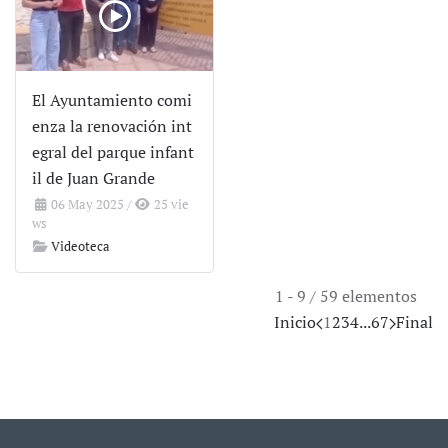
El Ayuntamiento comi
enza la renovación int
egral del parque infant
il de Juan Grande
06 May 2025
/
25 vie
ws
Videoteca
1 - 9 / 59 elementos
Inicio
1
2
3
4
...
6
7
Final