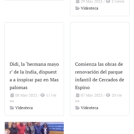
29 May 2025
/
2 views
Videoteca
Didi, la ‘hermana mayo
Comienza las obras de
r’ de la India, dispuest
renovación del parque
a a inspirar paz en Mas
infantil de Cercados de
palomas
Espino
08 May 2025
/
11 vie
07 May 2025
/
20 vie
ws
ws
Videoteca
Videoteca