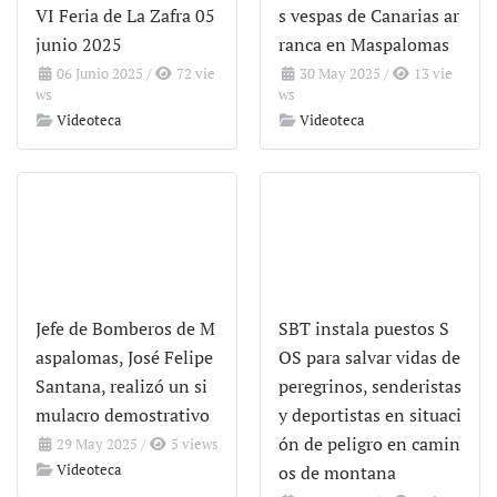
VI Feria de La Zafra 05
s vespas de Canarias ar
junio 2025
ranca en Maspalomas
06 Junio 2025
/
72 vie
30 May 2025
/
13 vie
ws
ws
Videoteca
Videoteca
Jefe de Bomberos de M
SBT instala puestos S
aspalomas, José Felipe
OS para salvar vidas de
Santana, realizó un si
peregrinos, senderistas
mulacro demostrativo
y deportistas en situaci
ón de peligro en camin
29 May 2025
/
5 views
Videoteca
os de montana