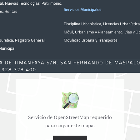
al
,
Nuevas Tecnologías
,
Patrimonio
,
Servicios Municipales
os
,
Rentas
Disciplina Urbanística
,
Licencias Urbanístic
Móvil
,
Urbanismo y Planeamiento
,
Vías y O
Jurídica
,
Registro General
,
Movilidad Urbana y Transporte
unicipal
A DE TIMANFAYA S/N. SAN FERNANDO DE MASPAL
) 928 723 400
Servicio de OpenStreetMap requerido
para cargar este mapa.