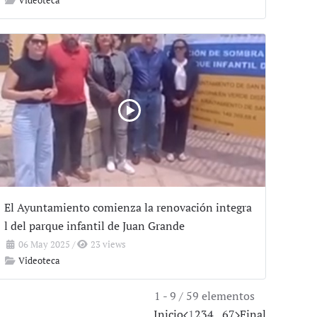
El Ayuntamiento comienza la renovación integra
l del parque infantil de Juan Grande
06 May 2025
/
23 views
Videoteca
1 - 9 / 59 elementos
Inicio
1
2
3
4
...
6
7
Final