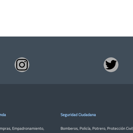
enda
Seguridad Ciudadana
ompras
,
Empadronamiento
,
Bomberos
,
Policía
,
Potrero
,
Protección Civil