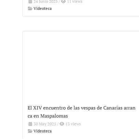
24 Junio 2025
/
11 views
Videoteca
El XIV encuentro de las vespas de Canarias arran
ca en Maspalomas
30 May 2025
/
13 views
Videoteca