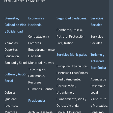
POR ÁREAS TEMÁTICAS
Bienestar,
Economía y
Seguridad Ciudadana
Servicios
Calidad de Vida
Hacienda
Sociales
Bomberos
,
Policía
,
y Solidaridad
Contratación y
Potrero
,
Protección
Servicios
Animales
,
Compras
,
Civil
,
Tráfico
Sociales
Deportes
,
Empadronamiento
,
Servicios Municipales
Turismo y
Educación
,
Hacienda
Actividad
Sanidad y Salud
Municipal
,
Nuevas
Disciplina Urbanística
,
Económica
Tecnologías
,
Licencias Urbanísticas
,
Cultura y Acción
Patrimonio
,
Medio Ambiente
,
Agencia de
Social
Recursos
Parque Móvil
,
Desarrollo
Humanos
,
Rentas
Cultura
,
Urbanismo y
Local
,
Igualdad
,
Planeamiento
,
Vías y
Agricultura
Presidencia
Juventud
,
Obras
,
Vivienda
,
y Mercados
,
Mayores
,
Archivo
,
Asesoría
Litoral
,
Movilidad
Consumo
,