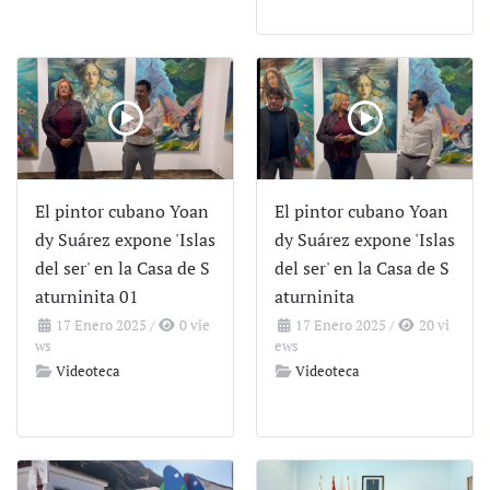
El pintor cubano Yoan
El pintor cubano Yoan
dy Suárez expone 'Islas
dy Suárez expone 'Islas
del ser' en la Casa de S
del ser' en la Casa de S
aturninita 01
aturninita
17 Enero 2025
/
0 vie
17 Enero 2025
/
20 vi
ws
ews
Videoteca
Videoteca