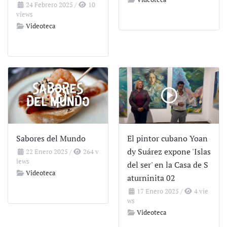
24 Febrero 2025
/
10
views
Videoteca
Sabores del Mundo
El pintor cubano Yoan
dy Suárez expone 'Islas
22 Enero 2025
/
264 v
iews
del ser' en la Casa de S
Videoteca
aturninita 02
17 Enero 2025
/
4 vie
ws
Videoteca