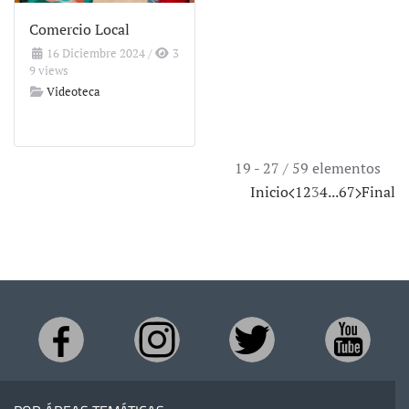
Comercio Local
16 Diciembre 2024
/
3
9 views
Videoteca
19 - 27 / 59 elementos
Inicio
1
2
3
4
...
6
7
Final