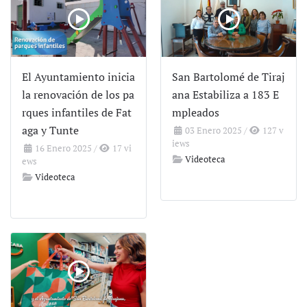
El Ayuntamiento inicia
San Bartolomé de Tiraj
la renovación de los pa
ana Estabiliza a 183 E
rques infantiles de Fat
mpleados
aga y Tunte
03 Enero 2025
/
127 v
iews
16 Enero 2025
/
17 vi
Videoteca
ews
Videoteca