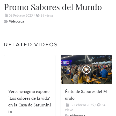
Promo Sabores del Mundo
06 Febrero 2025
/
34 views
Videoteca
RELATED VIDEOS
Vereshchagina expone
Éxito de Sabores del M
‘Los colores de la vida’
undo
en la Casa de Saturnini
12 Febrero 2025
/
84
views
ta
Videoteca