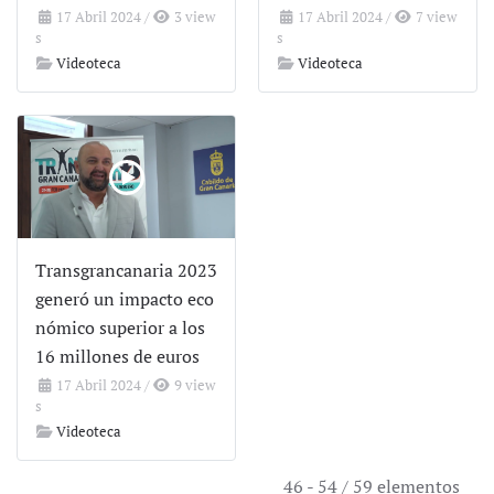
17 Abril 2024
/
3 view
17 Abril 2024
/
7 view
s
s
Videoteca
Videoteca
Transgrancanaria 2023
generó un impacto eco
nómico superior a los
16 millones de euros
17 Abril 2024
/
9 view
s
Videoteca
46 - 54 / 59 elementos