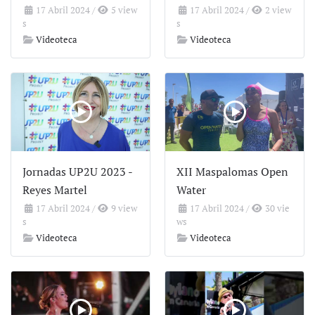
17 Abril 2024
/
5 view
17 Abril 2024
/
2 view
s
s
Videoteca
Videoteca
Jornadas UP2U 2023 -
XII Maspalomas Open
Reyes Martel
Water
17 Abril 2024
/
9 view
17 Abril 2024
/
30 vie
s
ws
Videoteca
Videoteca