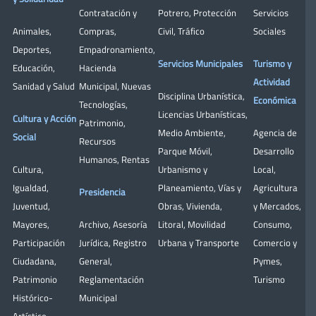
Contratación y
Potrero
,
Protección
Servicios
Animales
,
Compras
,
Civil
,
Tráfico
Sociales
Deportes
,
Empadronamiento
,
Servicios Municipales
Turismo y
Educación
,
Hacienda
Actividad
Sanidad y Salud
Municipal
,
Nuevas
Disciplina Urbanística
,
Económica
Tecnologías
,
Licencias Urbanísticas
,
Cultura y Acción
Patrimonio
,
Medio Ambiente
,
Agencia de
Social
Recursos
Parque Móvil
,
Desarrollo
Humanos
,
Rentas
Cultura
,
Urbanismo y
Local
,
Igualdad
,
Planeamiento
,
Vías y
Agricultura
Presidencia
Juventud
,
Obras
,
Vivienda
,
y Mercados
,
Mayores
,
Archivo
,
Asesoría
Litoral
,
Movilidad
Consumo
,
Participación
Jurídica
,
Registro
Urbana y Transporte
Comercio y
Ciudadana
,
General
,
Pymes
,
Patrimonio
Reglamentación
Turismo
Histórico-
Municipal