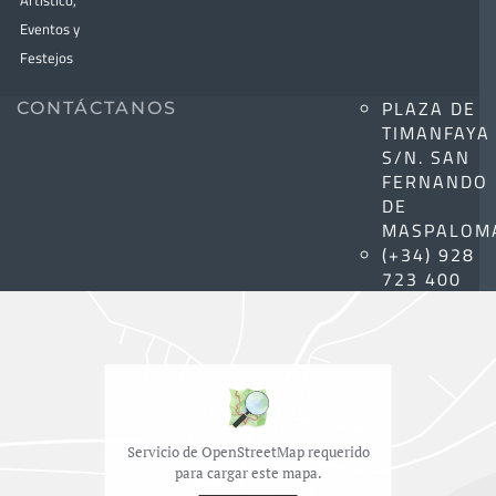
Artístico,
Eventos y
Festejos
PLAZA DE
CONTÁCTANOS
TIMANFAYA
S/N. SAN
FERNANDO
DE
MASPALOM
(+34) 928
723 400
Servicio de OpenStreetMap requerido
para cargar este mapa.