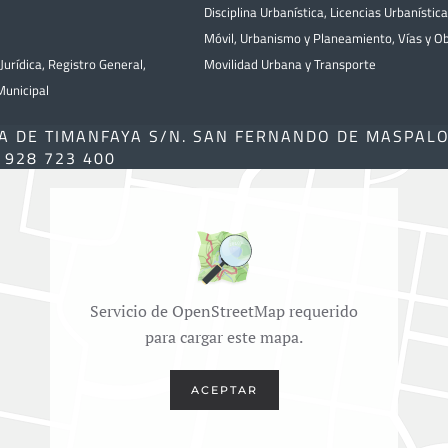
Disciplina Urbanística
,
Licencias Urbanístic
Móvil
,
Urbanismo y Planeamiento
,
Vías y O
Jurídica
,
Registro General
,
Movilidad Urbana y Transporte
unicipal
A DE TIMANFAYA S/N. SAN FERNANDO DE MASPAL
) 928 723 400
Servicio de OpenStreetMap requerido
para cargar este mapa.
ACEPTAR