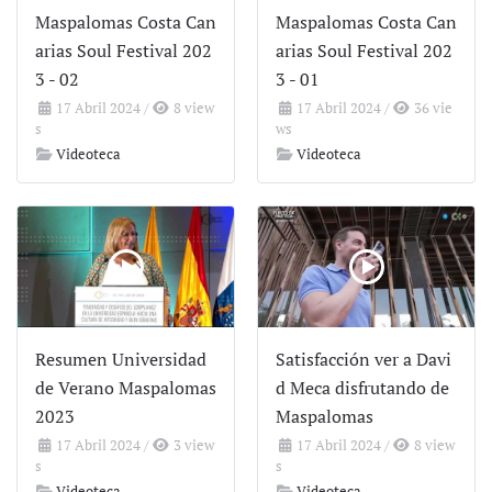
Maspalomas Costa Can
Maspalomas Costa Can
arias Soul Festival 202
arias Soul Festival 202
3 - 02
3 - 01
17 Abril 2024
/
8 view
17 Abril 2024
/
36 vie
s
ws
Videoteca
Videoteca
Resumen Universidad
Satisfacción ver a Davi
de Verano Maspalomas
d Meca disfrutando de
2023
Maspalomas
17 Abril 2024
/
3 view
17 Abril 2024
/
8 view
s
s
Videoteca
Videoteca