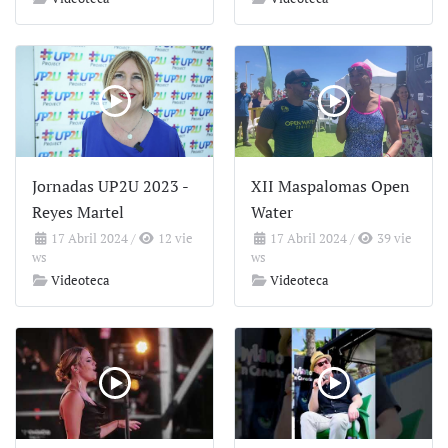
Jornadas UP2U 2023 -
XII Maspalomas Open
Reyes Martel
Water
17 Abril 2024
/
12 vie
17 Abril 2024
/
39 vie
ws
ws
Videoteca
Videoteca