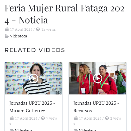
Feria Mujer Rural Fataga 202
4 - Noticia
17 Abril 2024
/
15 views
Videoteca
RELATED VIDEOS
Jornadas UP2U 2023 -
Jornadas UP2U 2023 -
Miriam Gutiérrez
Recursos
17 Abril 2024
/
7 view
17 Abril 2024
/
2 view
s
s
Videoteca
Videoteca