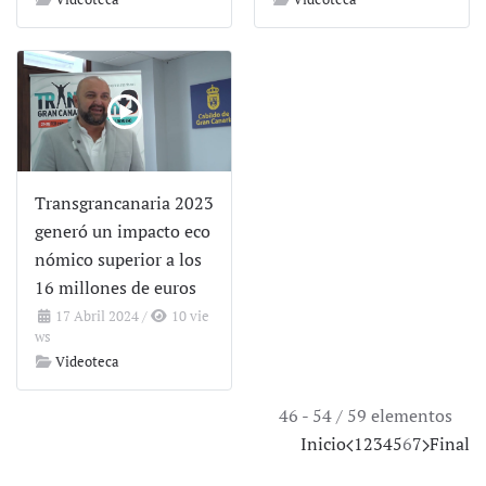
Transgrancanaria 2023
generó un impacto eco
nómico superior a los
16 millones de euros
17 Abril 2024
/
10 vie
ws
Videoteca
46 - 54 / 59 elementos
Inicio
1
2
3
4
5
6
7
Final