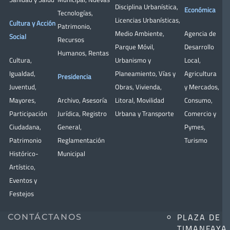
Disciplina Urbanística
,
Económica
Tecnologías
,
Licencias Urbanísticas
,
Cultura y Acción
Patrimonio
,
Medio Ambiente
,
Agencia de
Social
Recursos
Parque Móvil
,
Desarrollo
Humanos
,
Rentas
Cultura
,
Urbanismo y
Local
,
Igualdad
,
Planeamiento
,
Vías y
Agricultura
Presidencia
Juventud
,
Obras
,
Vivienda
,
y Mercados
,
Mayores
,
Archivo
,
Asesoría
Litoral
,
Movilidad
Consumo
,
Participación
Jurídica
,
Registro
Urbana y Transporte
Comercio y
Ciudadana
,
General
,
Pymes
,
Patrimonio
Reglamentación
Turismo
Histórico-
Municipal
Artístico,
Eventos y
Festejos
PLAZA DE
CONTÁCTANOS
TIMANFAYA