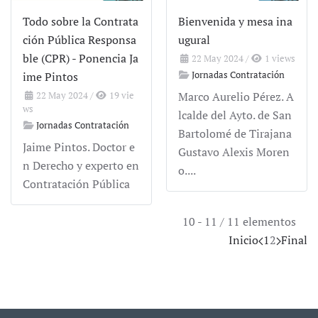
Todo sobre la Contrata
Bienvenida y mesa ina
ción Pública Responsa
ugural
ble (CPR) - Ponencia Ja
22 May 2024
/
1 views
Jornadas Contratación
ime Pintos
22 May 2024
/
19 vie
Marco Aurelio Pérez. A
ws
lcalde del Ayto. de San
Jornadas Contratación
Bartolomé de Tirajana
Jaime Pintos. Doctor e
Gustavo Alexis Moren
n Derecho y experto en
o....
Contratación Pública
10 - 11 / 11 elementos
Inicio
1
2
Final