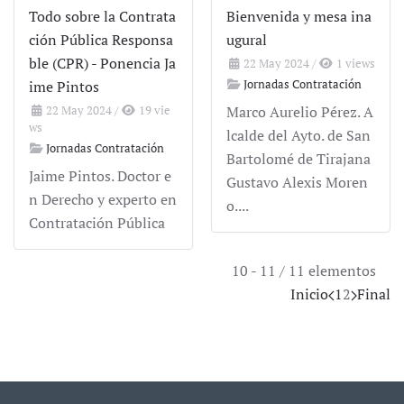
Todo sobre la Contrata
Bienvenida y mesa ina
ción Pública Responsa
ugural
ble (CPR) - Ponencia Ja
22 May 2024
/
1 views
Jornadas Contratación
ime Pintos
22 May 2024
/
19 vie
Marco Aurelio Pérez. A
ws
lcalde del Ayto. de San
Jornadas Contratación
Bartolomé de Tirajana
Jaime Pintos. Doctor e
Gustavo Alexis Moren
n Derecho y experto en
o....
Contratación Pública
10 - 11 / 11 elementos
Inicio
1
2
Final