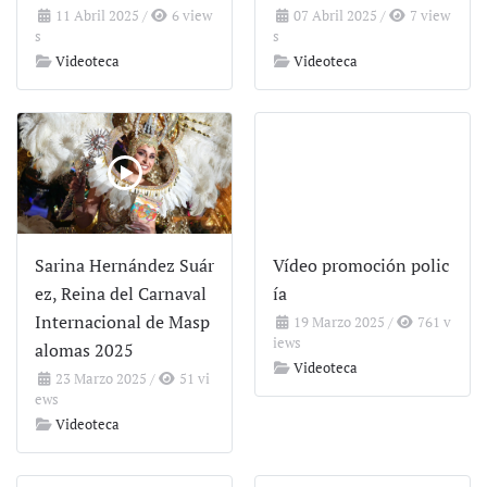
11 Abril 2025
/
6 view
07 Abril 2025
/
7 view
s
s
Videoteca
Videoteca
Sarina Hernández Suár
Vídeo promoción polic
ez, Reina del Carnaval
ía
Internacional de Masp
19 Marzo 2025
/
761 v
iews
alomas 2025
Videoteca
23 Marzo 2025
/
51 vi
ews
Videoteca