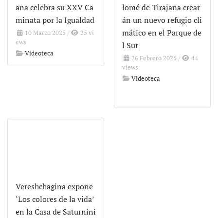
ana celebra su XXV Ca
lomé de Tirajana crear
minata por la Igualdad
án un nuevo refugio cli
mático en el Parque de
10 Marzo 2025
/
25 vi
ews
l Sur
Videoteca
26 Febrero 2025
/
44
views
Videoteca
Vereshchagina expone
‘Los colores de la vida’
en la Casa de Saturnini