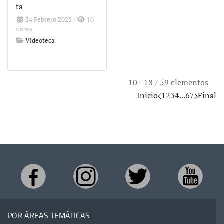
ta
24 Febrero 2025
/
10
views
Videoteca
10 - 18 / 59 elementos
Inicio
1
2
3
4
...
6
7
Final
POR ÁREAS TEMÁTICAS