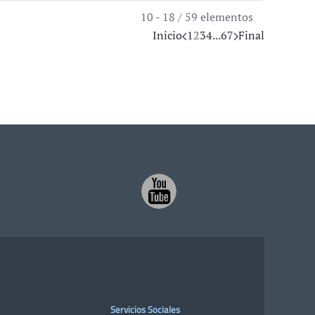
10 - 18 / 59 elementos
Inicio
1
2
3
4
...
6
7
Final
Servicios Sociales