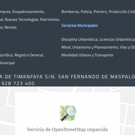
ompras
,
Empadronamiento
,
Bomberos
,
Policía
,
Potrero
,
Protección Civil
al
,
Nuevas Tecnologías
,
Patrimonio
,
Servicios Municipales
os
,
Rentas
Disciplina Urbanística
,
Licencias Urbanístic
Móvil
,
Urbanismo y Planeamiento
,
Vías y O
Jurídica
,
Registro General
,
Movilidad Urbana y Transporte
unicipal
A DE TIMANFAYA S/N. SAN FERNANDO DE MASPAL
) 928 723 400
Servicio de OpenStreetMap requerido