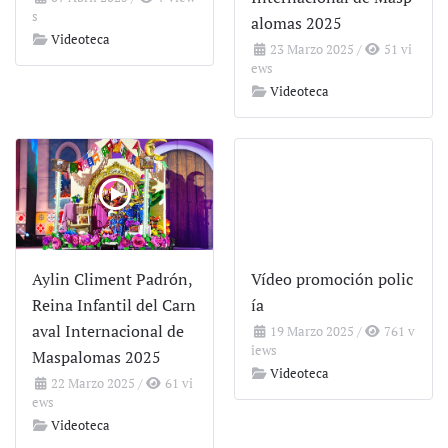
s
alomas 2025
Videoteca
23 Marzo 2025
/
51 vi
ews
Videoteca
Aylin Climent Padrón,
Vídeo promoción polic
Reina Infantil del Carn
ía
aval Internacional de
19 Marzo 2025
/
761 v
iews
Maspalomas 2025
Videoteca
22 Marzo 2025
/
61 vi
ews
Videoteca