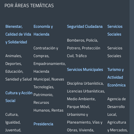
POR ÁREAS TEMÁTICAS
Bienestar,
Economía y
Seguridad Ciudadana
Servicios
Calidad de Vida
Hacienda
Sociales
Bomberos
,
Policía
,
y Solidaridad
Contratación y
Potrero
,
Protección
Servicios
Animales
,
Compras
,
Civil
,
Tráfico
Sociales
Deportes
,
Empadronamiento
,
Servicios Municipales
Turismo y
Educación
,
Hacienda
Actividad
Sanidad y Salud
Municipal
,
Nuevas
Disciplina Urbanística
,
Económica
Tecnologías
,
Licencias Urbanísticas
,
Cultura y Acción
Patrimonio
,
Medio Ambiente
,
Agencia de
Social
Recursos
Parque Móvil
,
Desarrollo
Humanos
,
Rentas
Cultura
,
Urbanismo y
Local
,
Igualdad
,
Planeamiento
,
Vías y
Agricultura
Presidencia
Juventud
,
Obras
,
Vivienda
,
y Mercados
,