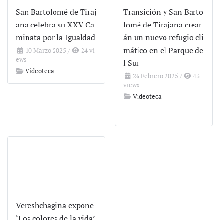
San Bartolomé de Tiraj
Transición y San Barto
ana celebra su XXV Ca
lomé de Tirajana crear
minata por la Igualdad
án un nuevo refugio cli
mático en el Parque de
10 Marzo 2025
/
24 vi
ews
l Sur
Videoteca
26 Febrero 2025
/
43
views
Videoteca
Vereshchagina expone
‘Los colores de la vida’