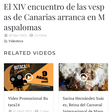
El XIV encuentro de las vesp
as de Canarias arranca en M
aspalomas
30 May 2025
/
13 views
Videoteca
RELATED VIDEOS
Vídeo Promocional Bu
Sarina Hernández Suár
taca24
ez, Reina del Carnaval
Internacional de Masp
07 Abril 2025
/
7 view