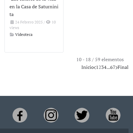
en la Casa de Saturnini
ta
24 Febrero 2025
/
10
views
Videoteca
10 - 18 / 59 elementos
Inicio
1
2
3
4
...
6
7
Final