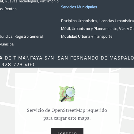
al
,
Nuevas Tecnologías
,
Patrimonio
,
Servicios Municipales
os
,
Rentas
Disciplina Urbanística
,
Licencias Urbanístic
Móvil
,
Urbanismo y Planeamiento
,
Vías y O
Jurídica
,
Registro General
,
Movilidad Urbana y Transporte
unicipal
A DE TIMANFAYA S/N. SAN FERNANDO DE MASPAL
) 928 723 400
Servicio de OpenStreetMap requerido
para cargar este mapa.
ACEPTAR