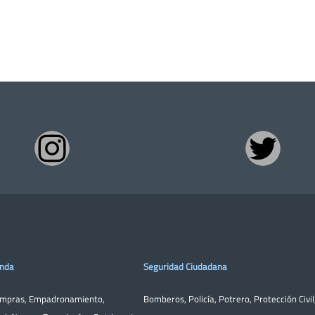
enda
Seguridad Ciudadana
ompras
,
Empadronamiento
,
Bomberos
,
Policía
,
Potrero
,
Protección Civil