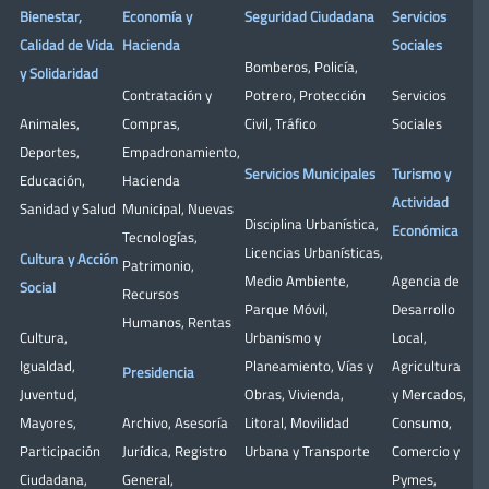
Bienestar,
Economía y
Seguridad Ciudadana
Servicios
Calidad de Vida
Hacienda
Sociales
Bomberos
,
Policía
,
y Solidaridad
Contratación y
Potrero
,
Protección
Servicios
Animales
,
Compras
,
Civil
,
Tráfico
Sociales
Deportes
,
Empadronamiento
,
Servicios Municipales
Turismo y
Educación
,
Hacienda
Actividad
Sanidad y Salud
Municipal
,
Nuevas
Disciplina Urbanística
,
Económica
Tecnologías
,
Licencias Urbanísticas
,
Cultura y Acción
Patrimonio
,
Medio Ambiente
,
Agencia de
Social
Recursos
Parque Móvil
,
Desarrollo
Humanos
,
Rentas
Cultura
,
Urbanismo y
Local
,
Igualdad
,
Planeamiento
,
Vías y
Agricultura
Presidencia
Juventud
,
Obras
,
Vivienda
,
y Mercados
,
Mayores
,
Archivo
,
Asesoría
Litoral
,
Movilidad
Consumo
,
Participación
Jurídica
,
Registro
Urbana y Transporte
Comercio y
Ciudadana
,
General
,
Pymes
,