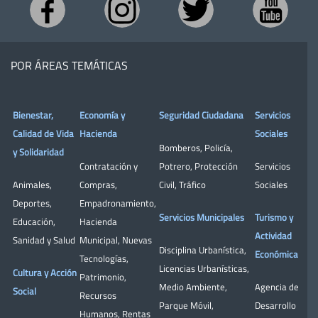
POR ÁREAS TEMÁTICAS
Bienestar,
Economía y
Seguridad Ciudadana
Servicios
Calidad de Vida
Hacienda
Sociales
Bomberos
,
Policía
,
y Solidaridad
Contratación y
Potrero
,
Protección
Servicios
Animales
,
Compras
,
Civil
,
Tráfico
Sociales
Deportes
,
Empadronamiento
,
Servicios Municipales
Turismo y
Educación
,
Hacienda
Actividad
Sanidad y Salud
Municipal
,
Nuevas
Disciplina Urbanística
,
Económica
Tecnologías
,
Licencias Urbanísticas
,
Cultura y Acción
Patrimonio
,
Medio Ambiente
,
Agencia de
Social
Recursos
Parque Móvil
,
Desarrollo
Humanos
,
Rentas