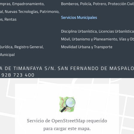
ompras
,
Empadronamiento
,
Bomberos
,
Policía
,
Potrero
,
Protección Civil
al
,
Nuevas Tecnologías
,
Patrimonio
,
Servicios Municipales
os
,
Rentas
Disciplina Urbanística
,
Licencias Urbanístic
Móvil
,
Urbanismo y Planeamiento
,
Vías y O
Jurídica
,
Registro General
,
Movilidad Urbana y Transporte
unicipal
A DE TIMANFAYA S/N. SAN FERNANDO DE MASPAL
) 928 723 400
Servicio de OpenStreetMap requerido
para cargar este mapa.