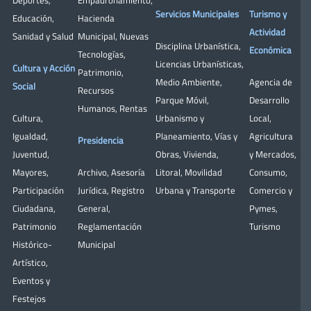
Deportes
,
Empadronamiento
,
Servicios Municipales
Turismo y
Educación
,
Hacienda
Actividad
Sanidad y Salud
Municipal
,
Nuevas
Disciplina Urbanística
,
Económica
Tecnologías
,
Licencias Urbanísticas
,
Cultura y Acción
Patrimonio
,
Medio Ambiente
,
Agencia de
Social
Recursos
Parque Móvil
,
Desarrollo
Humanos
,
Rentas
Cultura
,
Urbanismo y
Local
,
Igualdad
,
Planeamiento
,
Vías y
Agricultura
Presidencia
Juventud
,
Obras
,
Vivienda
,
y Mercados
,
Mayores
,
Archivo
,
Asesoría
Litoral
,
Movilidad
Consumo
,
Participación
Jurídica
,
Registro
Urbana y Transporte
Comercio y
Ciudadana
,
General
,
Pymes
,
Patrimonio
Reglamentación
Turismo
Histórico-
Municipal
Artístico,
Eventos y
Festejos