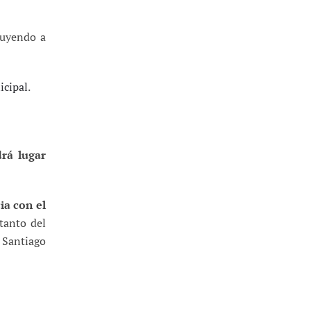
buyendo a
icipal
.
drá lugar
ia con el
 tanto del
 Santiago