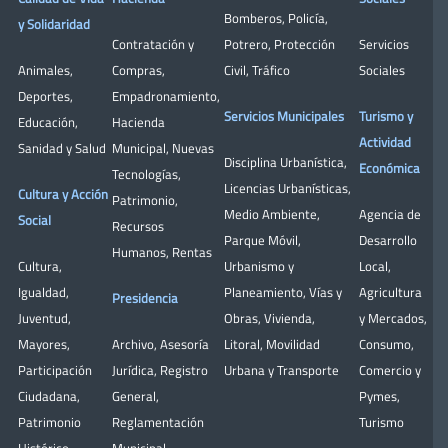
Bomberos
,
Policía
,
y Solidaridad
Contratación y
Potrero
,
Protección
Servicios
Animales
,
Compras
,
Civil
,
Tráfico
Sociales
Deportes
,
Empadronamiento
,
Servicios Municipales
Turismo y
Educación
,
Hacienda
Actividad
Sanidad y Salud
Municipal
,
Nuevas
Disciplina Urbanística
,
Económica
Tecnologías
,
Licencias Urbanísticas
,
Cultura y Acción
Patrimonio
,
Medio Ambiente
,
Agencia de
Social
Recursos
Parque Móvil
,
Desarrollo
Humanos
,
Rentas
Cultura
,
Urbanismo y
Local
,
Igualdad
,
Planeamiento
,
Vías y
Agricultura
Presidencia
Juventud
,
Obras
,
Vivienda
,
y Mercados
,
Mayores
,
Archivo
,
Asesoría
Litoral
,
Movilidad
Consumo
,
Participación
Jurídica
,
Registro
Urbana y Transporte
Comercio y
Ciudadana
,
General
,
Pymes
,
Patrimonio
Reglamentación
Turismo