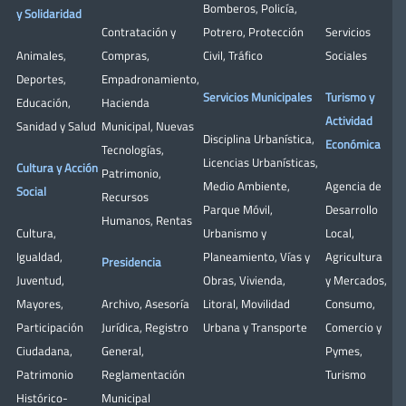
Bomberos
,
Policía
,
y Solidaridad
Contratación y
Potrero
,
Protección
Servicios
Animales
,
Compras
,
Civil
,
Tráfico
Sociales
Deportes
,
Empadronamiento
,
Servicios Municipales
Turismo y
Educación
,
Hacienda
Actividad
Sanidad y Salud
Municipal
,
Nuevas
Disciplina Urbanística
,
Económica
Tecnologías
,
Licencias Urbanísticas
,
Cultura y Acción
Patrimonio
,
Medio Ambiente
,
Agencia de
Social
Recursos
Parque Móvil
,
Desarrollo
Humanos
,
Rentas
Cultura
,
Urbanismo y
Local
,
Igualdad
,
Planeamiento
,
Vías y
Agricultura
Presidencia
Juventud
,
Obras
,
Vivienda
,
y Mercados
,
Mayores
,
Archivo
,
Asesoría
Litoral
,
Movilidad
Consumo
,
Participación
Jurídica
,
Registro
Urbana y Transporte
Comercio y
Ciudadana
,
General
,
Pymes
,
Patrimonio
Reglamentación
Turismo
Histórico-
Municipal