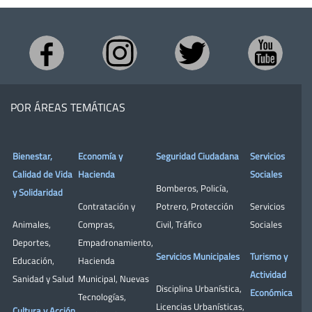
POR ÁREAS TEMÁTICAS
Bienestar,
Economía y
Seguridad Ciudadana
Servicios
Calidad de Vida
Hacienda
Sociales
Bomberos
,
Policía
,
y Solidaridad
Contratación y
Potrero
,
Protección
Servicios
Animales
,
Compras
,
Civil
,
Tráfico
Sociales
Deportes
,
Empadronamiento
,
Servicios Municipales
Turismo y
Educación
,
Hacienda
Actividad
Sanidad y Salud
Municipal
,
Nuevas
Disciplina Urbanística
,
Económica
Tecnologías
,
Licencias Urbanísticas
,
Cultura y Acción