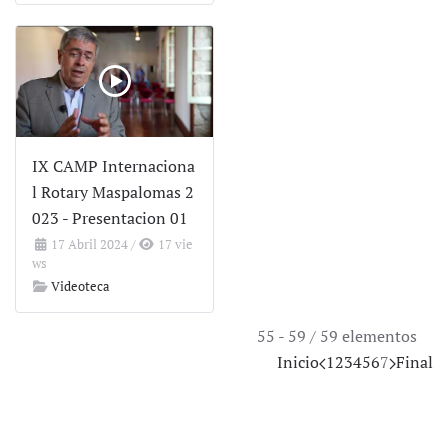
IX CAMP Internaciona
l Rotary Maspalomas 2
023 - Presentacion 01
17 Abril 2024
/
17 vie
ws
Videoteca
55 - 59 / 59 elementos
Inicio
1
2
3
4
5
6
7
Final