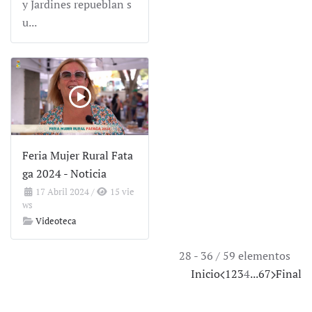
y Jardines repueblan s
u...
Feria Mujer Rural Fata
ga 2024 - Noticia
17 Abril 2024
/
15 vie
ws
Videoteca
28 - 36 / 59 elementos
Inicio
1
2
3
4
...
6
7
Final