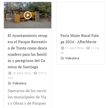
El Ayuntamiento recup
Feria Mujer Rural Fata
era el Parque Recreativ
ga 2024 - AfterMovie
o de Tunte como desca
17 Abril 2024
/
11 vie
ws
nsadero para las famili
Videoteca
as y peregrinos del Ca
mino de Santiago
18 Abril 2024
/
279 vi
ews
Videoteca
Operarios de los servic
ios municipales de Vía
s y Obras y de Parques