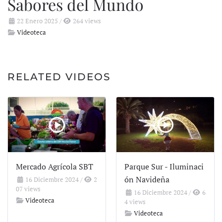
Sabores del Mundo
22 Enero 2025
/
264 views
Videoteca
RELATED VIDEOS
Mercado Agrícola SBT
Parque Sur - Iluminaci
ón Navideña
16 Diciembre 2024
/
2
07 views
16 Diciembre 2024
/
6
Videoteca
4 views
Videoteca