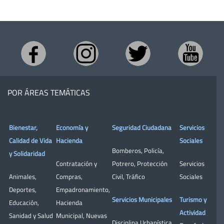
POR ÁREAS TEMÁTICAS
Bienestar,
Economía y
Seguridad Ciudadana
Servicios
Calidad de Vida
Hacienda
Sociales
Bomberos
,
Policía
,
y Solidaridad
Contratación y
Potrero
,
Protección
Servicios
Animales
,
Compras
,
Civil
,
Tráfico
Sociales
Deportes
,
Empadronamiento
,
Servicios Municipales
Turismo y
Educación
,
Hacienda
Actividad
Sanidad y Salud
Municipal
,
Nuevas
Disciplina Urbanística
,