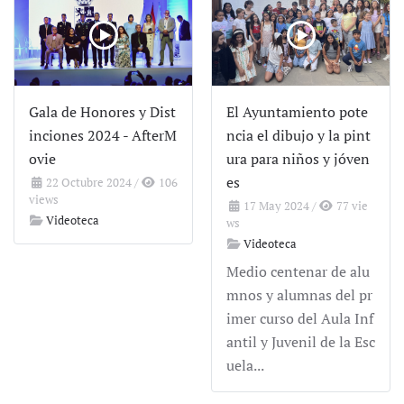
Gala de Honores y Dist
El Ayuntamiento pote
inciones 2024 - AfterM
ncia el dibujo y la pint
ovie
ura para niños y jóven
es
22 Octubre 2024
/
106
views
17 May 2024
/
77 vie
Videoteca
ws
Videoteca
Medio centenar de alu
mnos y alumnas del pr
imer curso del Aula Inf
antil y Juvenil de la Esc
uela...