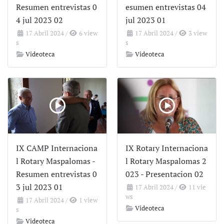
Resumen entrevistas 0
esumen entrevistas 04
4 jul 2023 02
jul 2023 01
17 Abril 2024
/
6 view
17 Abril 2024
/
3 view
s
s
Videoteca
Videoteca
IX CAMP Internaciona
IX Rotary Internaciona
l Rotary Maspalomas -
l Rotary Maspalomas 2
Resumen entrevistas 0
023 - Presentacion 02
3 jul 2023 01
17 Abril 2024
/
11 vie
ws
17 Abril 2024
/
1 view
Videoteca
s
Videoteca