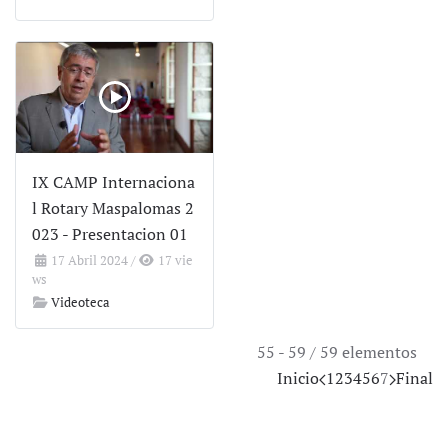
IX CAMP Internaciona
l Rotary Maspalomas 2
023 - Presentacion 01
17 Abril 2024
/
17 vie
ws
Videoteca
55 - 59 / 59 elementos
Inicio
1
2
3
4
5
6
7
Final