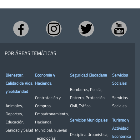
POR ÁREAS TEMÁTICAS
Bienestar,
Economía y
Seguridad Ciudadana
Servicios
Calidad de Vida
Hacienda
Sociales
Bomberos
,
Policía
,
y Solidaridad
Contratación y
Potrero
,
Protección
Servicios
Animales
,
Compras
,
Civil
,
Tráfico
Sociales
Deportes
,
Empadronamiento
,
Servicios Municipales
Turismo y
Educación
,
Hacienda
Actividad
Sanidad y Salud
Municipal
,
Nuevas
Disciplina Urbanística
,
Económica
Tecnologías
,