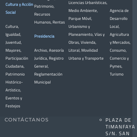
Licencias Urbanísticas
,
Cultura y Acción
Patrimonio
,
Medio Ambiente
,
Agencia de
Social
Recursos
Parque Móvil
,
Desarrollo
Humanos
,
Rentas
Cultura
,
Urbanismo y
Local
,
Igualdad
,
Planeamiento
,
Vías y
Agricultura
Presidencia
Juventud
,
Obras
,
Vivienda
,
y Mercados
,
Mayores
,
Archivo
,
Asesoría
Litoral
,
Movilidad
Consumo
,
Participación
Jurídica
,
Registro
Urbana y Transporte
Comercio y
Ciudadana
,
General
,
Pymes
,
Patrimonio
Reglamentación
Turismo
Histórico-
Municipal
Artístico,
Eventos y
Festejos
PLAZA DE
CONTÁCTANOS
TIMANFAYA
S/N. SAN