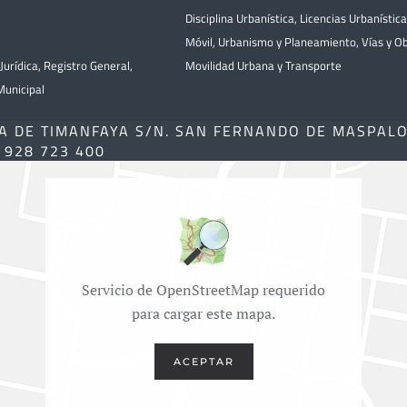
Disciplina Urbanística
,
Licencias Urbanístic
Móvil
,
Urbanismo y Planeamiento
,
Vías y O
Jurídica
,
Registro General
,
Movilidad Urbana y Transporte
unicipal
A DE TIMANFAYA S/N. SAN FERNANDO DE MASPAL
) 928 723 400
Servicio de OpenStreetMap requerido
para cargar este mapa.
ACEPTAR