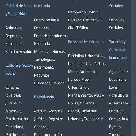
Calidad de Vida
Hacienda
Sociales
Bomberos
,
Policía
,
y Solidaridad
Contratación y
Potrero
,
Protección
Servicios
Animales
,
Compras
,
Civil
,
Tráfico
Sociales
Deportes
,
Empadronamiento
,
Servicios Municipales
Turismo y
Educación
,
Hacienda
Actividad
Sanidad y Salud
Municipal
,
Nuevas
Disciplina Urbanística
,
Económica
Tecnologías
,
Licencias Urbanísticas
,
Cultura y Acción
Patrimonio
,
Medio Ambiente
,
Agencia de
Social
Recursos
Parque Móvil
,
Desarrollo
Humanos
,
Rentas
Cultura
,
Urbanismo y
Local
,
Igualdad
,
Planeamiento
,
Vías y
Agricultura
Presidencia
Juventud
,
Obras
,
Vivienda
,
y Mercados
,
Mayores
,
Archivo
,
Asesoría
Litoral
,
Movilidad
Consumo
,
Participación
Jurídica
,
Registro
Urbana y Transporte
Comercio y
Ciudadana
,
General
,
Pymes
,
Patrimonio
Reglamentación
Turismo