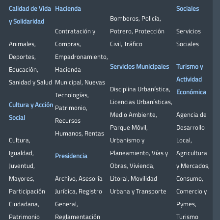
Calidad de Vida
Hacienda
Sociales
Bomberos
,
Policía
,
y Solidaridad
Contratación y
Potrero
,
Protección
Servicios
Animales
,
Compras
,
Civil
,
Tráfico
Sociales
Deportes
,
Empadronamiento
,
Servicios Municipales
Turismo y
Educación
,
Hacienda
Actividad
Sanidad y Salud
Municipal
,
Nuevas
Disciplina Urbanística
,
Económica
Tecnologías
,
Licencias Urbanísticas
,
Cultura y Acción
Patrimonio
,
Medio Ambiente
,
Agencia de
Social
Recursos
Parque Móvil
,
Desarrollo
Humanos
,
Rentas
Cultura
,
Urbanismo y
Local
,
Igualdad
,
Planeamiento
,
Vías y
Agricultura
Presidencia
Juventud
,
Obras
,
Vivienda
,
y Mercados
,
Mayores
,
Archivo
,
Asesoría
Litoral
,
Movilidad
Consumo
,
Participación
Jurídica
,
Registro
Urbana y Transporte
Comercio y
Ciudadana
,
General
,
Pymes
,
Patrimonio
Reglamentación
Turismo