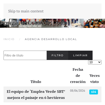
Skip to main content
INICIO
AGENCIA DESARROLLO LOCAL
Filtro de título
FILTRO
LIMPIAR
Cantidad
Fecha
de
Veces
Título
creación
visto
Artículos
08/06/2026
El equipo de ‘Emplea Verde SBT’
604
mejora el paisaje en 6 hectáreas