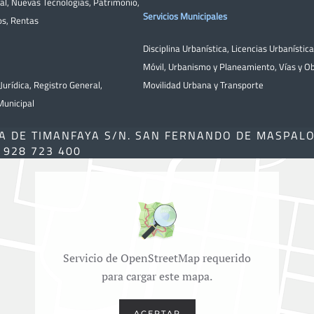
al
,
Nuevas Tecnologías
,
Patrimonio
,
Servicios Municipales
os
,
Rentas
Disciplina Urbanística
,
Licencias Urbanístic
Móvil
,
Urbanismo y Planeamiento
,
Vías y O
Jurídica
,
Registro General
,
Movilidad Urbana y Transporte
unicipal
A DE TIMANFAYA S/N. SAN FERNANDO DE MASPAL
) 928 723 400
Servicio de OpenStreetMap requerido
para cargar este mapa.
ACEPTAR