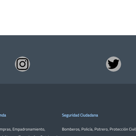
enda
Seguridad Ciudadana
ompras
,
Empadronamiento
,
Bomberos
,
Policía
,
Potrero
,
Protección Civil