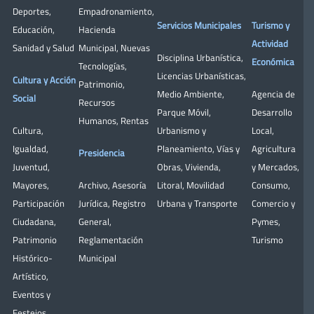
Deportes
,
Empadronamiento
,
Servicios Municipales
Turismo y
Educación
,
Hacienda
Actividad
Sanidad y Salud
Municipal
,
Nuevas
Disciplina Urbanística
,
Económica
Tecnologías
,
Licencias Urbanísticas
,
Cultura y Acción
Patrimonio
,
Medio Ambiente
,
Agencia de
Social
Recursos
Parque Móvil
,
Desarrollo
Humanos
,
Rentas
Cultura
,
Urbanismo y
Local
,
Igualdad
,
Planeamiento
,
Vías y
Agricultura
Presidencia
Juventud
,
Obras
,
Vivienda
,
y Mercados
,
Mayores
,
Archivo
,
Asesoría
Litoral
,
Movilidad
Consumo
,
Participación
Jurídica
,
Registro
Urbana y Transporte
Comercio y
Ciudadana
,
General
,
Pymes
,
Patrimonio
Reglamentación
Turismo
Histórico-
Municipal
Artístico,
Eventos y
Festejos