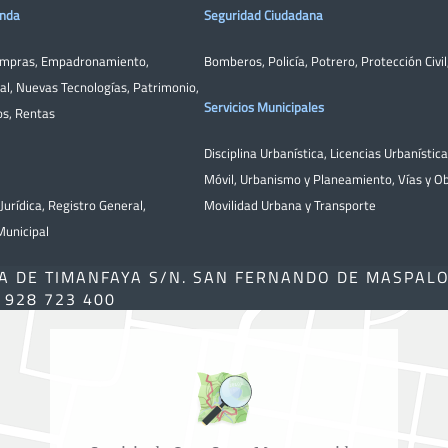
enda
Seguridad Ciudadana
ompras
,
Empadronamiento
,
Bomberos
,
Policía
,
Potrero
,
Protección Civil
al
,
Nuevas Tecnologías
,
Patrimonio
,
Servicios Municipales
os
,
Rentas
Disciplina Urbanística
,
Licencias Urbanístic
Móvil
,
Urbanismo y Planeamiento
,
Vías y O
Jurídica
,
Registro General
,
Movilidad Urbana y Transporte
unicipal
A DE TIMANFAYA S/N. SAN FERNANDO DE MASPAL
) 928 723 400