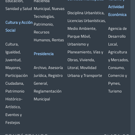
Educación
,
Hacienda
Actividad
Sanidad y Salud
Municipal
,
Nuevas
Disciplina Urbanística
,
Económica
Tecnologías
,
Licencias Urbanísticas
,
Cultura y Acción
Patrimonio
,
Medio Ambiente
,
Agencia de
Social
Recursos
Parque Móvil
,
Desarrollo
Humanos
,
Rentas
Cultura
,
Urbanismo y
Local
,
Igualdad
,
Planeamiento
,
Vías y
Agricultura
Presidencia
Juventud
,
Obras
,
Vivienda
,
y Mercados
,
Mayores
,
Archivo
,
Asesoría
Litoral
,
Movilidad
Consumo
,
Participación
Jurídica
,
Registro
Urbana y Transporte
Comercio y
Ciudadana
,
General
,
Pymes
,
Patrimonio
Reglamentación
Turismo
Histórico-
Municipal
Artístico,
Eventos y
Festejos