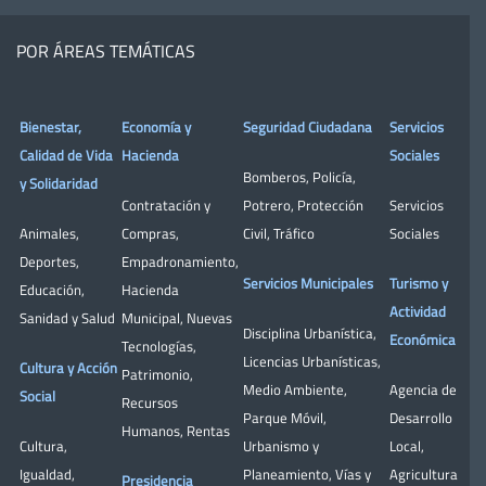
POR ÁREAS TEMÁTICAS
Bienestar,
Economía y
Seguridad Ciudadana
Servicios
Calidad de Vida
Hacienda
Sociales
Bomberos
,
Policía
,
y Solidaridad
Contratación y
Potrero
,
Protección
Servicios
Animales
,
Compras
,
Civil
,
Tráfico
Sociales
Deportes
,
Empadronamiento
,
Servicios Municipales
Turismo y
Educación
,
Hacienda
Actividad
Sanidad y Salud
Municipal
,
Nuevas
Disciplina Urbanística
,
Económica
Tecnologías
,
Licencias Urbanísticas
,
Cultura y Acción
Patrimonio
,
Medio Ambiente
,
Agencia de
Social
Recursos
Parque Móvil
,
Desarrollo
Humanos
,
Rentas
Cultura
,
Urbanismo y
Local
,
Igualdad
,
Planeamiento
,
Vías y
Agricultura
Presidencia