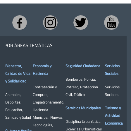
POR ÁREAS TEMÁTICAS
Bienestar,
Economía y
Seguridad Ciudadana
Servicios
Calidad de Vida
Hacienda
Sociales
Bomberos
,
Policía
,
y Solidaridad
Contratación y
Potrero
,
Protección
Servicios
Animales
,
Compras
,
Civil
,
Tráfico
Sociales
Deportes
,
Empadronamiento
,
Servicios Municipales
Turismo y
Educación
,
Hacienda
Actividad
Sanidad y Salud
Municipal
,
Nuevas
Disciplina Urbanística
,
Económica
Tecnologías
,
Licencias Urbanísticas
,
Cultura y Acción