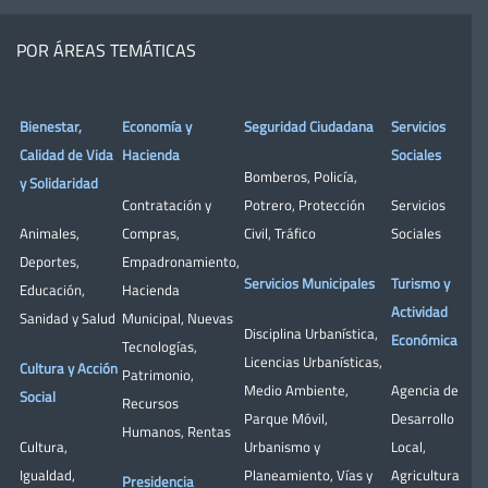
POR ÁREAS TEMÁTICAS
Bienestar,
Economía y
Seguridad Ciudadana
Servicios
Calidad de Vida
Hacienda
Sociales
Bomberos
,
Policía
,
y Solidaridad
Contratación y
Potrero
,
Protección
Servicios
Animales
,
Compras
,
Civil
,
Tráfico
Sociales
Deportes
,
Empadronamiento
,
Servicios Municipales
Turismo y
Educación
,
Hacienda
Actividad
Sanidad y Salud
Municipal
,
Nuevas
Disciplina Urbanística
,
Económica
Tecnologías
,
Licencias Urbanísticas
,
Cultura y Acción
Patrimonio
,
Medio Ambiente
,
Agencia de
Social
Recursos
Parque Móvil
,
Desarrollo
Humanos
,
Rentas
Cultura
,
Urbanismo y
Local
,
Igualdad
,
Planeamiento
,
Vías y
Agricultura
Presidencia