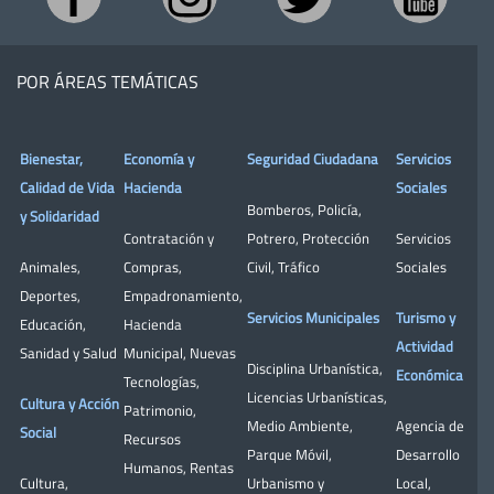
POR ÁREAS TEMÁTICAS
Bienestar,
Economía y
Seguridad Ciudadana
Servicios
Calidad de Vida
Hacienda
Sociales
Bomberos
,
Policía
,
y Solidaridad
Contratación y
Potrero
,
Protección
Servicios
Animales
,
Compras
,
Civil
,
Tráfico
Sociales
Deportes
,
Empadronamiento
,
Servicios Municipales
Turismo y
Educación
,
Hacienda
Actividad
Sanidad y Salud
Municipal
,
Nuevas
Disciplina Urbanística
,
Económica
Tecnologías
,
Licencias Urbanísticas
,
Cultura y Acción
Patrimonio
,
Medio Ambiente
,
Agencia de
Social
Recursos
Parque Móvil
,
Desarrollo
Humanos
,
Rentas
Cultura
,
Urbanismo y
Local
,