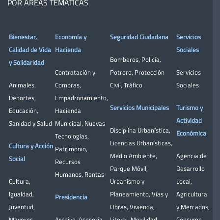
POR ÁREAS TEMÁTICAS
Bienestar,
Economía y
Seguridad Ciudadana
Servicios
Calidad de Vida
Hacienda
Sociales
Bomberos
,
Policía
,
y Solidaridad
Contratación y
Potrero
,
Protección
Servicios
Animales
,
Compras
,
Civil
,
Tráfico
Sociales
Deportes
,
Empadronamiento
,
Servicios Municipales
Turismo y
Educación
,
Hacienda
Actividad
Sanidad y Salud
Municipal
,
Nuevas
Disciplina Urbanística
,
Económica
Tecnologías
,
Licencias Urbanísticas
,
Cultura y Acción
Patrimonio
,
Medio Ambiente
,
Agencia de
Social
Recursos
Parque Móvil
,
Desarrollo
Humanos
,
Rentas
Cultura
,
Urbanismo y
Local
,
Igualdad
,
Planeamiento
,
Vías y
Agricultura
Presidencia
Juventud
,
Obras
,
Vivienda
,
y Mercados
,
Mayores
,
Archivo
,
Asesoría
Litoral
,
Movilidad
Consumo
,