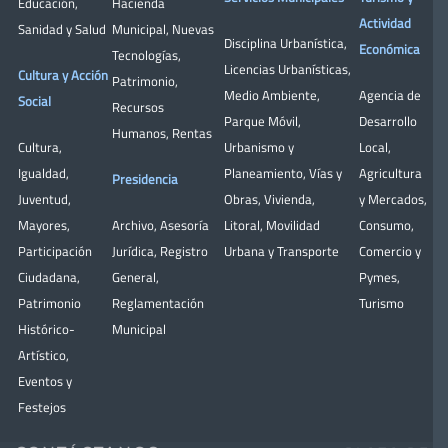
Educación
,
Hacienda
Actividad
Sanidad y Salud
Municipal
,
Nuevas
Disciplina Urbanística
,
Económica
Tecnologías
,
Licencias Urbanísticas
,
Cultura y Acción
Patrimonio
,
Medio Ambiente
,
Agencia de
Social
Recursos
Parque Móvil
,
Desarrollo
Humanos
,
Rentas
Cultura
,
Urbanismo y
Local
,
Igualdad
,
Planeamiento
,
Vías y
Agricultura
Presidencia
Juventud
,
Obras
,
Vivienda
,
y Mercados
,
Mayores
,
Archivo
,
Asesoría
Litoral
,
Movilidad
Consumo
,
Participación
Jurídica
,
Registro
Urbana y Transporte
Comercio y
Ciudadana
,
General
,
Pymes
,
Patrimonio
Reglamentación
Turismo
Histórico-
Municipal
Artístico,
Eventos y
Festejos