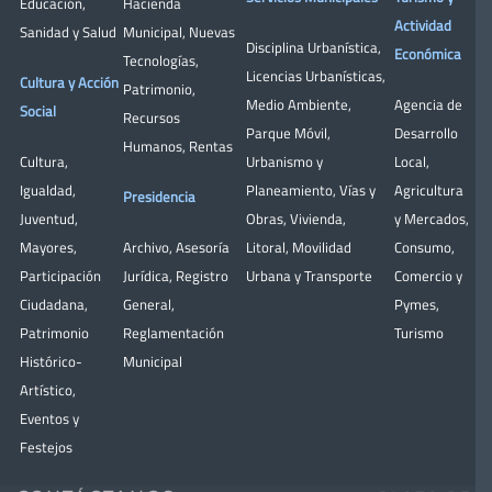
Educación
,
Hacienda
Actividad
Sanidad y Salud
Municipal
,
Nuevas
Disciplina Urbanística
,
Económica
Tecnologías
,
Licencias Urbanísticas
,
Cultura y Acción
Patrimonio
,
Medio Ambiente
,
Agencia de
Social
Recursos
Parque Móvil
,
Desarrollo
Humanos
,
Rentas
Cultura
,
Urbanismo y
Local
,
Igualdad
,
Planeamiento
,
Vías y
Agricultura
Presidencia
Juventud
,
Obras
,
Vivienda
,
y Mercados
,
Mayores
,
Archivo
,
Asesoría
Litoral
,
Movilidad
Consumo
,
Participación
Jurídica
,
Registro
Urbana y Transporte
Comercio y
Ciudadana
,
General
,
Pymes
,
Patrimonio
Reglamentación
Turismo
Histórico-
Municipal
Artístico,
Eventos y
Festejos