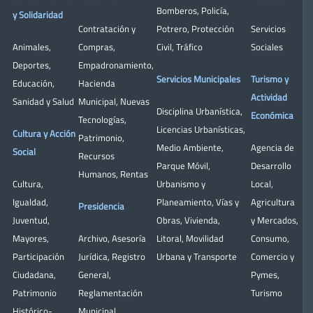
Bomberos
,
Policía
,
y Solidaridad
Contratación y
Potrero
,
Protección
Servicios
Animales
,
Compras
,
Civil
,
Tráfico
Sociales
Deportes
,
Empadronamiento
,
Servicios Municipales
Turismo y
Educación
,
Hacienda
Actividad
Sanidad y Salud
Municipal
,
Nuevas
Disciplina Urbanística
,
Económica
Tecnologías
,
Licencias Urbanísticas
,
Cultura y Acción
Patrimonio
,
Medio Ambiente
,
Agencia de
Social
Recursos
Parque Móvil
,
Desarrollo
Humanos
,
Rentas
Cultura
,
Urbanismo y
Local
,
Igualdad
,
Planeamiento
,
Vías y
Agricultura
Presidencia
Juventud
,
Obras
,
Vivienda
,
y Mercados
,
Mayores
,
Archivo
,
Asesoría
Litoral
,
Movilidad
Consumo
,
Participación
Jurídica
,
Registro
Urbana y Transporte
Comercio y
Ciudadana
,
General
,
Pymes
,
Patrimonio
Reglamentación
Turismo
Histórico-
Municipal