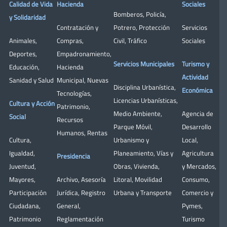
Calidad de Vida
Hacienda
Sociales
Bomberos
,
Policía
,
y Solidaridad
Contratación y
Potrero
,
Protección
Servicios
Animales
,
Compras
,
Civil
,
Tráfico
Sociales
Deportes
,
Empadronamiento
,
Servicios Municipales
Turismo y
Educación
,
Hacienda
Actividad
Sanidad y Salud
Municipal
,
Nuevas
Disciplina Urbanística
,
Económica
Tecnologías
,
Licencias Urbanísticas
,
Cultura y Acción
Patrimonio
,
Medio Ambiente
,
Agencia de
Social
Recursos
Parque Móvil
,
Desarrollo
Humanos
,
Rentas
Cultura
,
Urbanismo y
Local
,
Igualdad
,
Planeamiento
,
Vías y
Agricultura
Presidencia
Juventud
,
Obras
,
Vivienda
,
y Mercados
,
Mayores
,
Archivo
,
Asesoría
Litoral
,
Movilidad
Consumo
,
Participación
Jurídica
,
Registro
Urbana y Transporte
Comercio y
Ciudadana
,
General
,
Pymes
,
Patrimonio
Reglamentación
Turismo