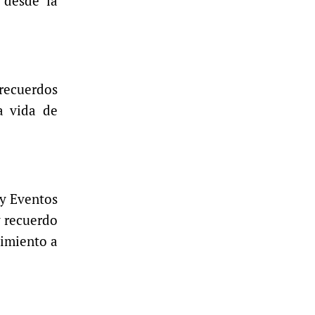
 desde la
 recuerdos
a vida de
 y Eventos
y recuerdo
cimiento a