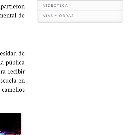
mpartieron
VIDEOTECA
amental de
VÍAS Y OBRAS
cesidad de
la pública
a recibir
escuela en
 camellos