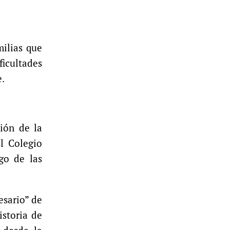
milias que
icultades
e.
ción de la
l Colegio
rgo de las
esario” de
istoria de