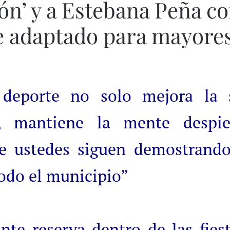
ón’ y a Estebana Peña c
te adaptado para mayore
 deporte no solo mejora la 
, mantiene la mente despie
ue ustedes siguen demostrand
todo el municipio”
nte reserva dentro de las fies