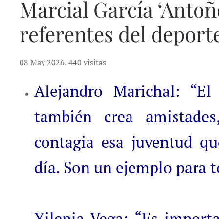
Marcial García ‘Antoñ
referentes del depor
08 May 2026
,
440 visitas
Alejandro Marichal: “El
también crea amistades
contagia esa juventud q
día. Son un ejemplo para 
Yilenia Vega: “Es importa