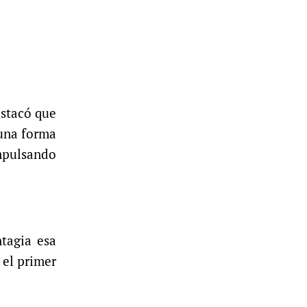
estacó que
 una forma
mpulsando
ntagia esa
 el primer