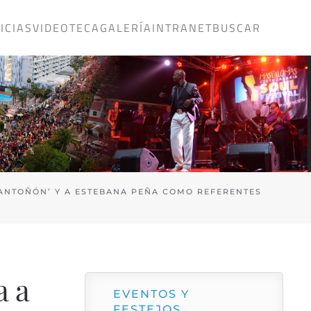
ICIAS
VIDEOTECA
GALERÍA
INTRANET
BUSCAR
‘ANTOÑÓN’ Y A ESTEBANA PEÑA COMO REFERENTES
a a
EVENTOS Y
FESTEJOS