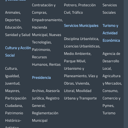
Contratación y
Potrero
,
Protección
Servicios
Animales
,
Compras
,
Civil
,
Tráfico
Sociales
Deportes
,
Empadronamiento
,
Servicios Municipales
Turismo y
Educación
,
Hacienda
Actividad
Sanidad y Salud
Municipal
,
Nuevas
Disciplina Urbanística
,
Económica
Tecnologías
,
Licencias Urbanísticas
,
Cultura y Acción
Patrimonio
,
Medio Ambiente
,
Agencia de
Social
Recursos
Parque Móvil
,
Desarrollo
Humanos
,
Rentas
Cultura
,
Urbanismo y
Local
,
Igualdad
,
Planeamiento
,
Vías y
Agricultura
Presidencia
Juventud
,
Obras
,
Vivienda
,
y Mercados
,
Mayores
,
Archivo
,
Asesoría
Litoral
,
Movilidad
Consumo
,
Participación
Jurídica
,
Registro
Urbana y Transporte
Comercio y
Ciudadana
,
General
,
Pymes
,
Patrimonio
Reglamentación
Turismo
Histórico-
Municipal
Artístico,